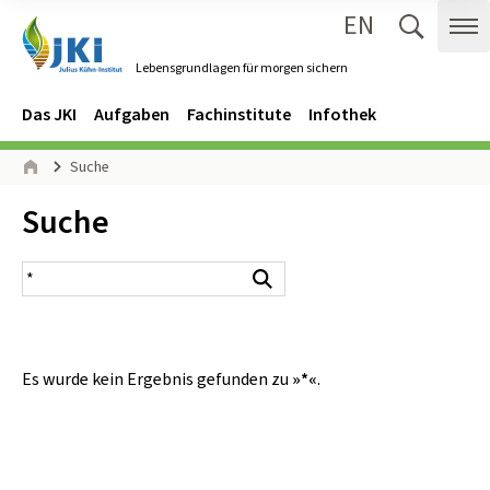
EN
Zum Inhalt springen
Zur Hauptnavigation springen
Suche 
Me
Lebensgrundlagen für morgen sichern
Gehe zur Startseite des Lebensgrundlagen für morgen sichern.
Navigation
Hauptmenü
Das JKI
Aufgaben
Fachinstitute
Infothek
Seitenpfad
Suche
Start
Inhalt:
Suche
Suchergebnis
Suchen
Es wurde kein Ergebnis gefunden zu
»*«
.