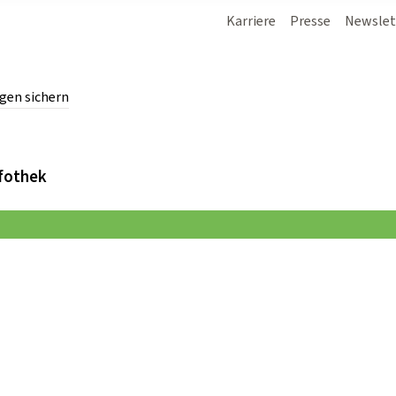
Karriere
Presse
Newslet
gen sichern
chern.
fothek