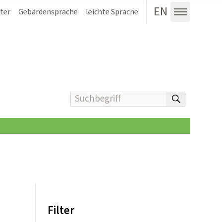
EN
ter
Gebärdensprache
leichte Sprache
Menü au
Suchbegriff(e) eingeben
suchen
Filter