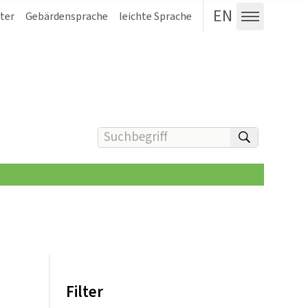
EN
ter
Gebärdensprache
leichte Sprache
Menü au
Suchbegriff(e) eingeben
suchen
Filter