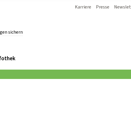
Karriere
Presse
Newslet
gen sichern
chern.
fothek