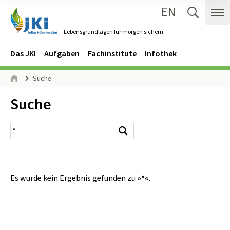
EN
Zum Inhalt springen
Zur Hauptnavigation springen
Suche 
Me
Lebensgrundlagen für morgen sichern
Gehe zur Startseite des Lebensgrundlagen für morgen sichern.
Navigation
Hauptmenü
Das JKI
Aufgaben
Fachinstitute
Infothek
Seitenpfad
Suche
Start
Inhalt:
Suche
Suchergebnis
Suchen
Es wurde kein Ergebnis gefunden zu
»*«
.