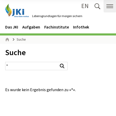
EN
Zum Inhalt springen
Zur Hauptnavigation springen
Suche 
Me
Lebensgrundlagen für morgen sichern
Gehe zur Startseite des Lebensgrundlagen für morgen sichern.
Navigation
Hauptmenü
Das JKI
Aufgaben
Fachinstitute
Infothek
Seitenpfad
Suche
Start
Inhalt:
Suche
Suchergebnis
Suchen
Es wurde kein Ergebnis gefunden zu
»*«
.