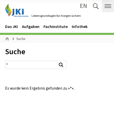
EN
Zum Inhalt springen
Zur Hauptnavigation springen
Suche 
Me
Lebensgrundlagen für morgen sichern
Gehe zur Startseite des Lebensgrundlagen für morgen sichern.
Navigation
Hauptmenü
Das JKI
Aufgaben
Fachinstitute
Infothek
Seitenpfad
Suche
Start
Inhalt:
Suche
Suchergebnis
Suchen
Es wurde kein Ergebnis gefunden zu
»*«
.