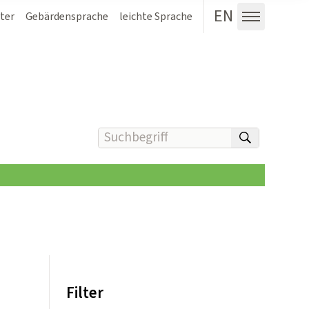
EN
ter
Gebärdensprache
leichte Sprache
Menü au
Suchbegriff(e) eingeben
suchen
Filter