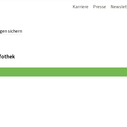
Karriere
Presse
Newslet
gen sichern
chern.
fothek