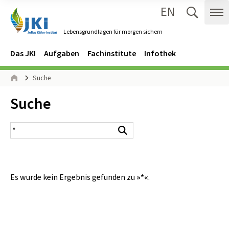
EN
Zum Inhalt springen
Zur Hauptnavigation springen
Suche 
Me
Lebensgrundlagen für morgen sichern
Gehe zur Startseite des Lebensgrundlagen für morgen sichern.
Navigation
Hauptmenü
Das JKI
Aufgaben
Fachinstitute
Infothek
Seitenpfad
Suche
Start
Inhalt:
Suche
Suchergebnis
Suchen
Es wurde kein Ergebnis gefunden zu
»*«
.