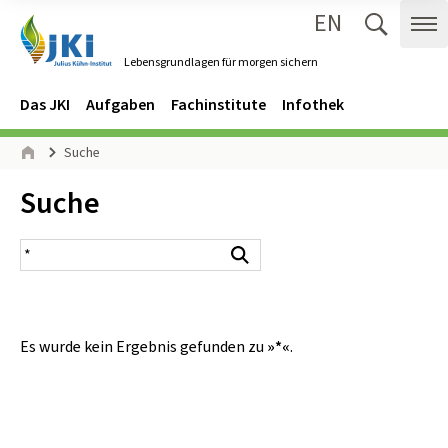
EN
Zum Inhalt springen
Zur Hauptnavigation springen
Suche 
Me
Lebensgrundlagen für morgen sichern
Gehe zur Startseite des Lebensgrundlagen für morgen sichern.
Navigation
Hauptmenü
Das JKI
Aufgaben
Fachinstitute
Infothek
Seitenpfad
Suche
Start
Inhalt:
Suche
Suchergebnis
Suchen
Es wurde kein Ergebnis gefunden zu
»*«
.