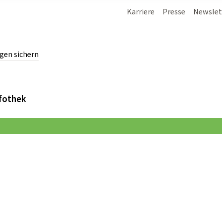
Karriere
Presse
Newslet
gen sichern
chern.
fothek