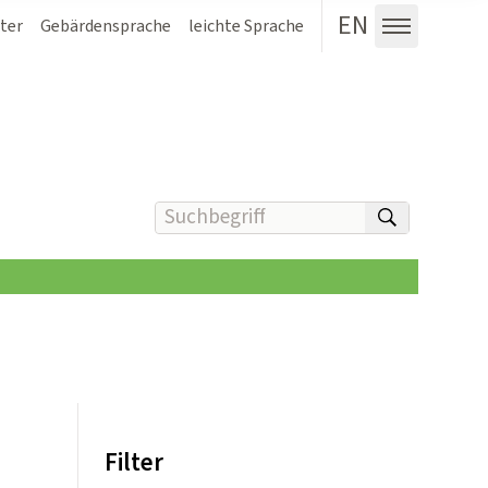
EN
ter
Gebärdensprache
leichte Sprache
Menü au
Suchbegriff(e) eingeben
suchen
Filter