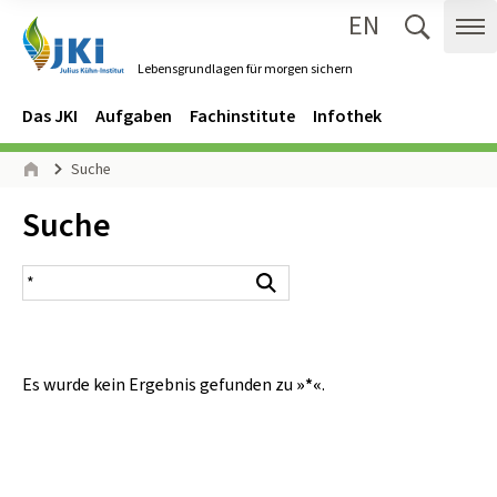
EN
Zum Inhalt springen
Zur Hauptnavigation springen
Suche 
Me
Lebensgrundlagen für morgen sichern
Gehe zur Startseite des Lebensgrundlagen für morgen sichern.
Navigation
Hauptmenü
Das JKI
Aufgaben
Fachinstitute
Infothek
Seitenpfad
Suche
Start
Inhalt:
Suche
Suchergebnis
Suchen
Es wurde kein Ergebnis gefunden zu
»*«
.