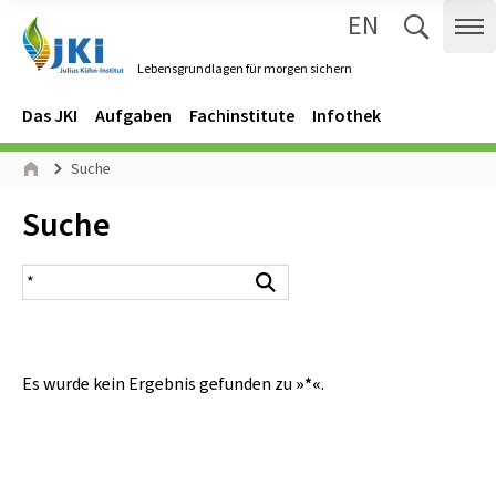
EN
Zum Inhalt springen
Zur Hauptnavigation springen
Suche 
Me
Lebensgrundlagen für morgen sichern
Gehe zur Startseite des Lebensgrundlagen für morgen sichern.
Navigation
Hauptmenü
Das JKI
Aufgaben
Fachinstitute
Infothek
Seitenpfad
Suche
Start
Inhalt:
Suche
Suchergebnis
Suchen
Es wurde kein Ergebnis gefunden zu
»*«
.