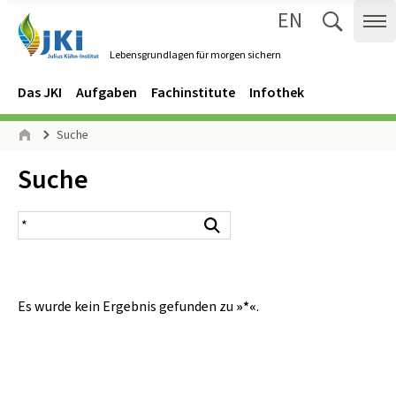
EN
Zum Inhalt springen
Zur Hauptnavigation springen
Suche 
Me
Lebensgrundlagen für morgen sichern
Gehe zur Startseite des Lebensgrundlagen für morgen sichern.
Navigation
Hauptmenü
Das JKI
Aufgaben
Fachinstitute
Infothek
Seitenpfad
Suche
Start
Inhalt:
Suche
Suchergebnis
Suchen
Es wurde kein Ergebnis gefunden zu
»*«
.