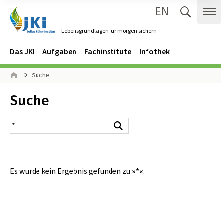
EN
Zum Inhalt springen
Zur Hauptnavigation springen
Suche 
Me
Lebensgrundlagen für morgen sichern
Gehe zur Startseite des Lebensgrundlagen für morgen sichern.
Navigation
Hauptmenü
Das JKI
Aufgaben
Fachinstitute
Infothek
Seitenpfad
Suche
Start
Inhalt:
Suche
Suchergebnis
Suchen
Es wurde kein Ergebnis gefunden zu
»*«
.