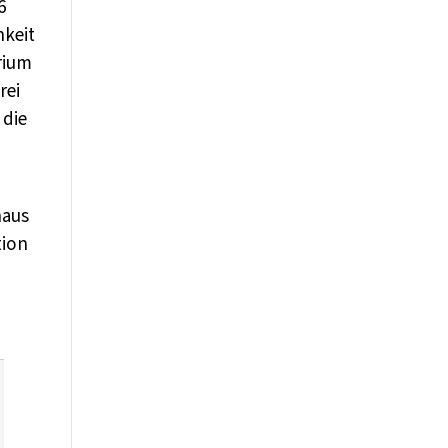
6
hkeit
rium
rei
 die
naus
tion