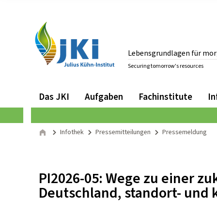
Zum Inhalt springen
Zur Hauptnavigation springen
Lebensgrundlagen für mor
Securing tomorrow's resources
Gehe zur Startseite des Lebensgrundlagen für morgen si
Navigation
Hauptmenü
Das JKI
Aufgaben
Fachinstitute
In
Seitenpfad
Infothek
Pressemitteilungen
Pressemeldung
Start
Inhalt:
PI2026-05: Wege zu einer zu
Deutschland, standort- und