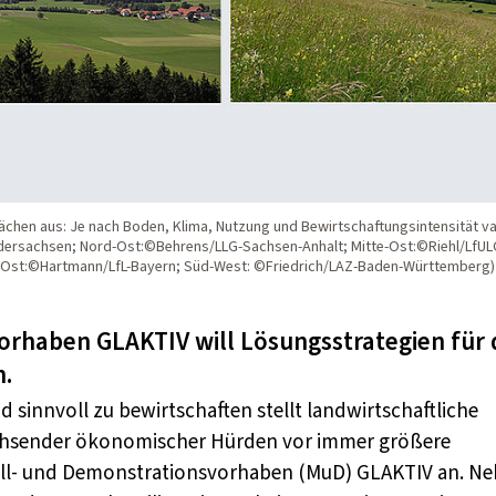
lächen aus: Je nach Boden, Klima, Nutzung und Bewirtschaftungsintensität var
edersachsen; Nord-Ost:©Behrens/LLG-Sachsen-Anhalt; Mitte-Ost:©Riehl/LfUL
d-Ost:©Hartmann/LfL-Bayern; Süd-West: ©Friedrich/LAZ-Baden-Württemberg)
rhaben GLAKTIV will Lösungsstrategien für 
n.
sinnvoll zu bewirtschaften stellt landwirtschaftliche
chsender ökonomischer Hürden vor immer größere
ell- und Demonstrationsvorhaben (MuD) GLAKTIV an. N