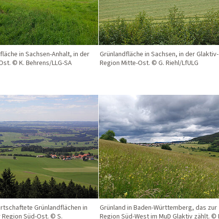
fläche in Sachsen-Anhalt, in der
Grünlandfläche in Sachsen, in der Glaktiv-
Ost. © K. Behrens/LLG-SA
Region Mitte-Ost. © G. Riehl/LfULG
irtschaftete Grünlandflächen in
Grünland in Baden-Württemberg, das zur
r Region Süd-Ost. © S.
Region Süd-West im MuD Glaktiv zählt. © 