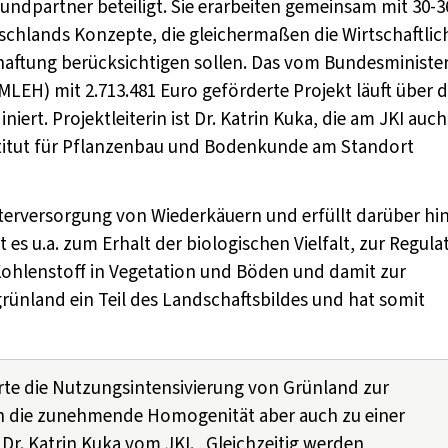
bundpartner beteiligt. Sie erarbeiten gemeinsam mit 30-3
schlands Konzepte, die gleichermaßen die Wirtschaftlic
haftung berücksichtigen sollen. Das vom Bundesministe
LEH) mit 2.713.481 Euro geförderte Projekt läuft über d
ert. Projektleiterin ist Dr. Katrin Kuka, die am JKI auch
nstitut für Pflanzenbau und Bodenkunde am Standort
tterversorgung von Wiederkäuern und erfüllt darüber hi
 es u.a. zum Erhalt der biologischen Vielfalt, zur Regula
ohlenstoff in Vegetation und Böden und damit zur
grünland ein Teil des Landschaftsbildes und hat somit
te die Nutzungsintensivierung von Grünland zur
ch die zunehmende Homogenität aber auch zu einer
 Dr. Katrin Kuka vom JKI. „Gleichzeitig werden