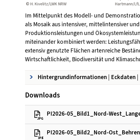
© H. Kivelitz/LWK NRW
Hartmann/LfL
Im Mittelpunkt des Modell- und Demonstrati
als Mosaik aus intensiver, mittelintensiver un
Produktionsleistungen und Ökosystemleistun
miteinander kombiniert werden: Leistungsfäh
extensiv genutzte Flächen artenreiche Bestän
Wirtschaftlichkeit, Biodiversität und Klimas
Hintergrundinformationen | Eckdaten |
Downloads
PI2026-05_Bild1_Nord-West_Lang
JPG
JPG
PI2026-05_Bild2_Nord-Ost_Behren
jpg
jpg