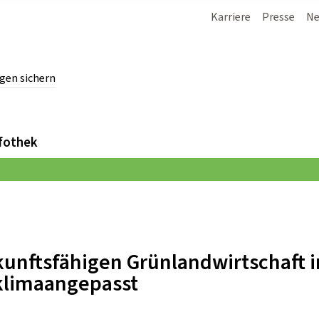
Karriere
Presse
Ne
gen sichern
chern.
fothek
kunftsfähigen Grünlandwirtschaft i
 klimaangepasst