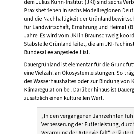
dem Julius Kühn-Institut (JKI) sind sechs Ver
Praxisbetrieben in sechs Modellregionen Deut
und die Nachhaltigkeit der Grünlandbewirtsc
für Landwirtschaft, Ernährung und Heimat (BM
Jahre. Es wird vom JKI in Braunschweig koordini
Stabstelle Grünland leitet, die am JKI-Fachi
Bundesallee angesiedelt ist.
Dauergrünland ist elementar für die Grundfu
eine Vielzahl an Ökosystemleistungen. So trägt
des Wasserhaushaltes oder zur Bindung von K
Klimaregulation bei. Darüber hinaus ist Dauer
zusätzlich einen kulturellen Wert.
„In den vergangenen Jahrzehnten führ
Verbesserung der Futterleistung, dur
Verarmung der Artenvielfalt“, erläutert