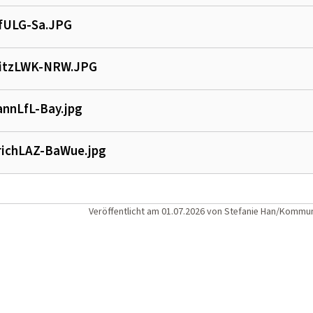
LfULG-Sa.JPG
litzLWK-NRW.JPG
nnLfL-Bay.jpg
richLAZ-BaWue.jpg
Veröffentlicht am
01.07.2026
von
Stefanie Han/Kommun