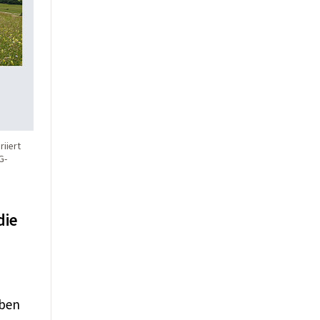
iiert
G-
die
eben