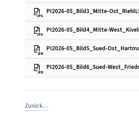
PI2026-05_Bild3_Mitte-Ost_Riehl
JPG
JPG
PI2026-05_Bild4_Mitte-West_Kive
JPG
JPG
PI2026-05_Bild5_Sued-Ost_Hartma
jpg
jpg
PI2026-05_Bild6_Sued-West_Fried
jpg
jpg
Zurück…