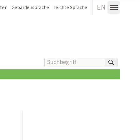
EN
ter
Gebärdensprache
leichte Sprache
Menü au
Suchbegriff(e) eingeben
suchen