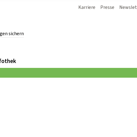
Karriere
Presse
Newslet
gen sichern
chern.
fothek