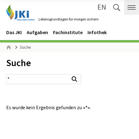
EN
Zum Inhalt springen
Zur Hauptnavigation springen
Suche 
Me
Lebensgrundlagen für morgen sichern
Gehe zur Startseite des Lebensgrundlagen für morgen sichern.
Navigation
Hauptmenü
Das JKI
Aufgaben
Fachinstitute
Infothek
Seitenpfad
Suche
Start
Inhalt:
Suche
Suchergebnis
Suchen
Es wurde kein Ergebnis gefunden zu
»*«
.