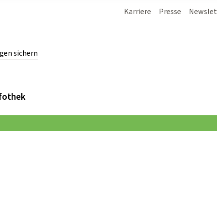
Karriere
Presse
Newslet
gen sichern
chern.
fothek