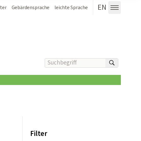
EN
ter
Gebärdensprache
leichte Sprache
Menü au
Suchbegriff(e) eingeben
suchen
Filter