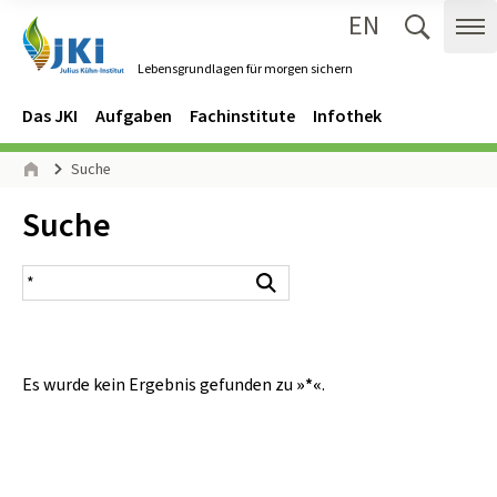
EN
Zum Inhalt springen
Zur Hauptnavigation springen
Suche 
Me
Lebensgrundlagen für morgen sichern
Gehe zur Startseite des Lebensgrundlagen für morgen sichern.
Navigation
Hauptmenü
Das JKI
Aufgaben
Fachinstitute
Infothek
Seitenpfad
Suche
Start
Inhalt:
Suche
Suchergebnis
Suchen
Es wurde kein Ergebnis gefunden zu
»*«
.