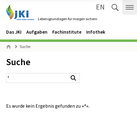
EN
Zum Inhalt springen
Zur Hauptnavigation springen
Suche 
Me
Lebensgrundlagen für morgen sichern
Gehe zur Startseite des Lebensgrundlagen für morgen sichern.
Navigation
Hauptmenü
Das JKI
Aufgaben
Fachinstitute
Infothek
Seitenpfad
Suche
Start
Inhalt:
Suche
Suchergebnis
Suchen
Es wurde kein Ergebnis gefunden zu
»*«
.