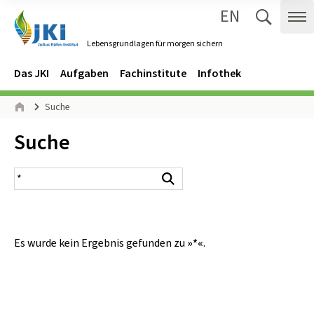
EN
Zum Inhalt springen
Zur Hauptnavigation springen
Suche 
Me
Lebensgrundlagen für morgen sichern
Gehe zur Startseite des Lebensgrundlagen für morgen sichern.
Navigation
Hauptmenü
Das JKI
Aufgaben
Fachinstitute
Infothek
Seitenpfad
Suche
Start
Inhalt:
Suche
Suchergebnis
Suchen
Es wurde kein Ergebnis gefunden zu
»*«
.