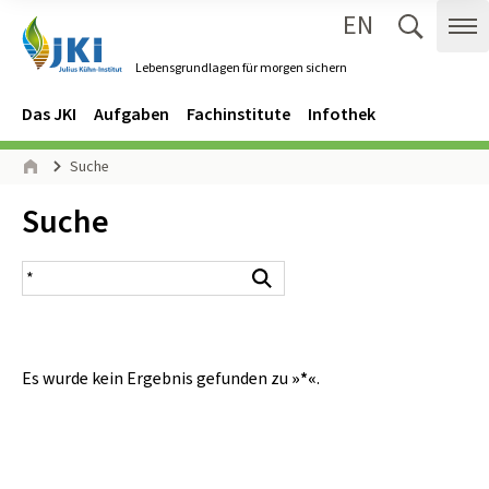
EN
Zum Inhalt springen
Zur Hauptnavigation springen
Suche 
Me
Lebensgrundlagen für morgen sichern
Gehe zur Startseite des Lebensgrundlagen für morgen sichern.
Navigation
Hauptmenü
Das JKI
Aufgaben
Fachinstitute
Infothek
Seitenpfad
Suche
Start
Inhalt:
Suche
Suchergebnis
Suchen
Es wurde kein Ergebnis gefunden zu
»*«
.