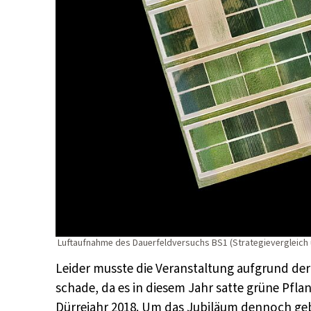
Luftaufnahme des Dauerfeldversuchs BS1 (Strategievergleich
Leider musste die Veranstaltung aufgrund de
schade, da es in diesem Jahr satte grüne Pfla
Dürrejahr 2018. Um das Jubiläum dennoch geb