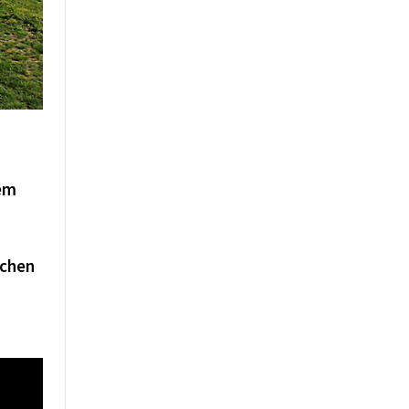
dem
ichen