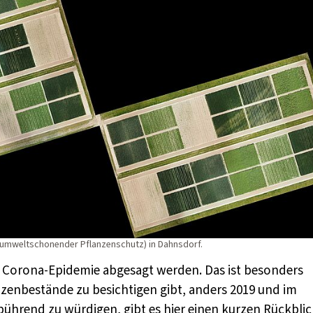
 umweltschonender Pflanzenschutz) in Dahnsdorf.
r Corona-Epidemie abgesagt werden. Das ist besonders
nzenbestände zu besichtigen gibt, anders 2019 und im
ührend zu würdigen, gibt es hier einen kurzen Rückblic