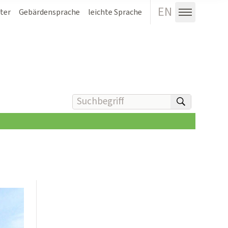
EN
ter
Gebärdensprache
leichte Sprache
Menü au
Suchbegriff(e) eingeben
suchen