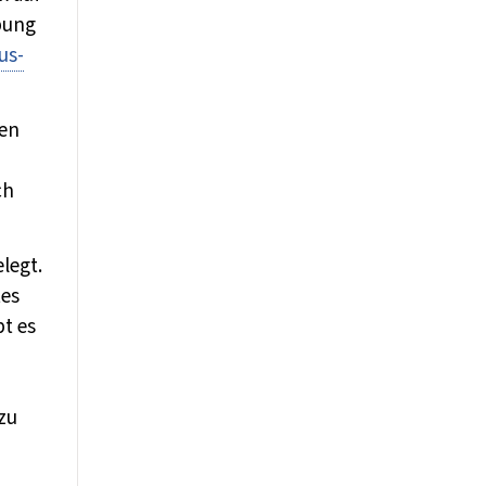
bung
us-
ren
ch
legt.
tes
bt es
zu