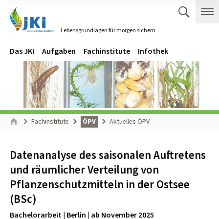
Zum Inhalt springen
Zur Hauptnavigation springen
Suche 
Me
Lebensgrundlagen für morgen sichern
Gehe zur Startseite des Lebensgrundlagen für morgen sichern.
Navigation
Hauptmenü
Das JKI
Aufgaben
Fachinstitute
Infothek
Seitenpfad
Fachinstitute
ÖPV
Aktuelles ÖPV
Start
Datenanalyse des saisonalen Auftretens
und räumlicher Verteilung von
Pflanzenschutzmitteln in der Ostsee
(BSc)
Bachelorarbeit | Berlin | ab November 2025