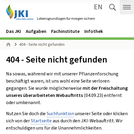
EN
Zum Inhalt springen
Zur Hauptnavigation springen
Suche 
Me
Lebensgrundlagen für morgen sichern
Gehe zur Startseite des Lebensgrundlagen für morgen sichern.
Navigation
Hauptmenü
Das JKI
Aufgaben
Fachinstitute
Infothek
Seitenpfad
404 - Seite nicht gefunden
Start
Inhalt:
404 - Seite nicht gefunden
Na sowas, während wir mit unserer Pflanzenforschung
beschäftigt waren, ist uns wohl eine Seite verloren
gegangen. Sie wurde möglicherweise
mit der Freischaltung
unseres überarbeiteten Webauftritts
(04.09.23) entfernt
oder umbenannt.
Nutzen Sie doch die
Suchfunktion
unserer Seite oder klicken
sich von der
Startseite
aus durch den JKI-Webauftritt. Wir
entschuldigen uns für die Unannehmlichkeiten.